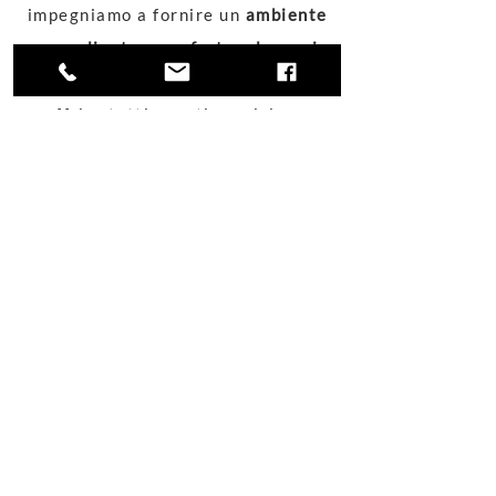
impegniamo a fornire un
ambiente
accogliente e confortevole per i
nostri ospiti
, e siamo felici di
offrire tutti questi servizi per
assicurare che il vostro soggiorno
sia indimenticabile. Vi aspettiamo
con entusiasmo per rendere la
vostra visita a Napoli ancora più
speciale.
B&B Relais